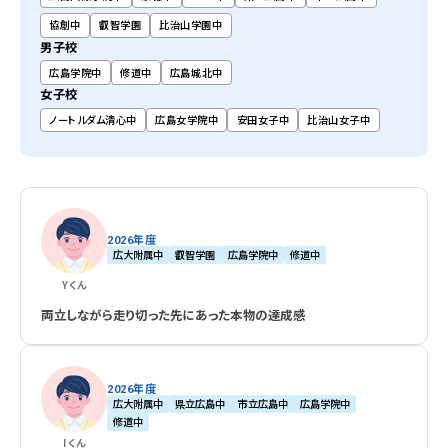
協創中
叡智学園
比治山学園中
男子校
広島学院中
修道中
広島城北中
女子校
ノートルダム清心中
広島女学院中
安田女子中
比治山女子中
2026年度
広大附属中
叡智学園
広島学院中
修道中
Y
くん
両立しながら走り切った先にあった本物の達成感
2026年度
広大附属中
県立広島中
市立広島中
広島学院中
修道中
I
くん