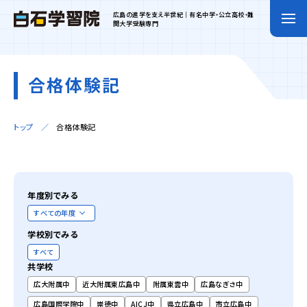
広島の進学を支え半世紀｜有名中学・公立高校・難
関大学受験専門
合格体験記
トップ
合格体験記
年度別でみる
学校別でみる
すべて
共学校
広大附属中
近大附属東広島中
附属東雲中
広島なぎさ中
広島国際学院中
崇徳中
AICJ中
県立広島中
市立広島中