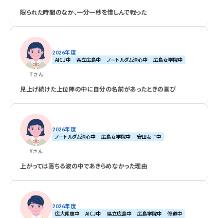
限られた時間のなか、一分一秒を惜しんで戦った
2026年度
AICJ中
県立広島中
ノートルダム清心中
広島女学院中
T
さん
見上げ続けた上位陣の中に自分の名前があったときの喜び
2026年度
ノートルダム清心中
広島女学院中
安田女子中
Y
さん
上がっては落ちる波の中であきらめなかった理由
2026年度
広大附属中
AICJ中
県立広島中
広島学院中
修道中