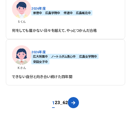
2026年度
崇徳中
広島学院中
修道中
広島城北中
S
くん
何をしても届かない日々を越えて、やっとつかんだ合格
2026年度
広大附属中
ノートルダム清心中
広島女学院中
安田女子中
K
さん
できない自分と向き合い続けた四年間
...
2
3
62
1