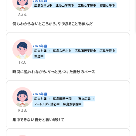
2026年度
広島なぎさ中
比治山学園中
広島女学院中
安田女子中
A
さん
何もわからないところから、やり切ることを学んだ
2026年度
広大附属中
広島なぎさ中
広島国際学院中
広島学院中
修道中
I
くん
時間に追われながら、やっと見つけた自分のペース
2026年度
広大附属中
広島国際学院中
市立広島中
ノートルダム清心中
広島女学院中
K
さん
集中できない自分と戦い続けて