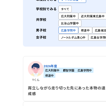
学校別でみる
すべて
広大附属中
近大附属東広島中
共学校
比治山学園中
男子校
広島学院中
修道中
広島城
女子校
ノートルダム清心中
広島女学院
2026年度
広大附属中
叡智学園
広島学院中
修道中
Y
くん
両立しながら走り切った先にあった本物の達
成感