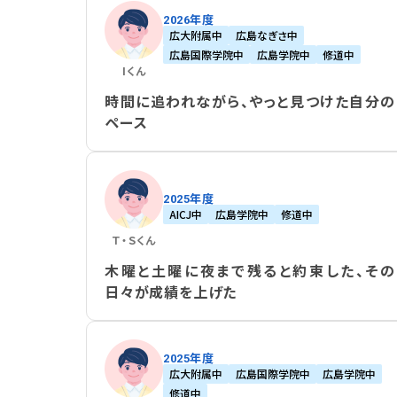
2026年度
広大附属中
広島なぎさ中
広島国際学院中
広島学院中
修道中
I
くん
時間に追われながら、やっと見つけた自分の
ペース
2025年度
AICJ中
広島学院中
修道中
Ｔ・Ｓ
くん
木曜と土曜に夜まで残ると約束した、その
日々が成績を上げた
2025年度
広大附属中
広島国際学院中
広島学院中
修道中