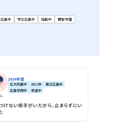
立広島中
市立広島中
協創中
叡智学園
2026年度
広大附属中
AICJ中
県立広島中
広島学院中
修道中
くん
つけない相手がいたから、止まらずにい
た