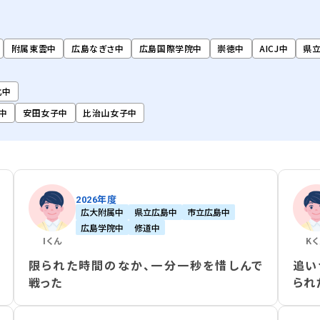
附属東雲中
広島なぎさ中
広島国際学院中
崇徳中
AICJ中
県
北中
中
安田女子中
比治山女子中
2026年度
広大附属中
県立広島中
市立広島中
広島学院中
修道中
I
くん
K
限られた時間のなか、一分一秒を惜しんで
追い
戦った
られ