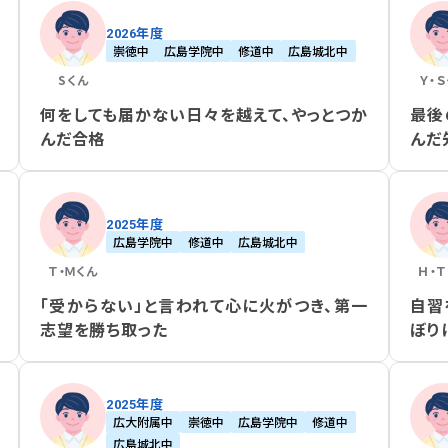
2026年度
崇徳中
広島学院中
修道中
広島城北中
S
くん
Ｙ・Ｓ
何をしても届かない日々を越えて、やっとつか
最後
んだ合格
んだ
2025年度
広島学院中
修道中
広島城北中
Ｔ・Ｍ
くん
Ｈ・Ｔ
「受からない」と言われて心に火がつき、第一
自習
志望を勝ち取った
ぼり
2025年度
広大附属中
崇徳中
広島学院中
修道中
広島城北中