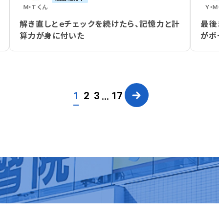
Ｍ・Ｔ
くん
Ｙ・Ｍ
解き直しとｅチェックを続けたら、記憶力と計
最後
算力が身に付いた
がボ
...
2
3
17
1