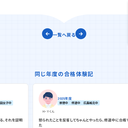
一覧へ戻る
同じ年度の合格体験記
2025年度
崇徳中
修道中
広島城北中
Ｈ・Ｙ
くん
証明
怒られたことを反省してちゃんとやったら、修道中に合格でき
た