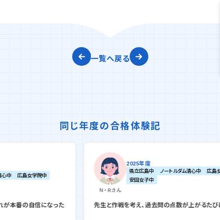
一覧へ戻る
同じ年度の合格体験記
2025年度
県立広島中
ノートルダム清心中
広島女学院中
中
安田女子中
Ｎ・Ｒ
さん
になった
先生と作戦を考え、過去問の点数が上がるたびに嬉しかった