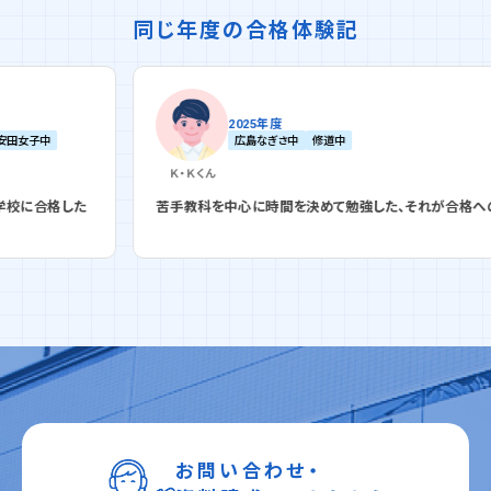
同じ年度の合格体験記
2025年度
広島なぎさ中
修道中
Ｋ・Ｋ
くん
した
苦手教科を中心に時間を決めて勉強した、それが合格への型
お問い合わせ・