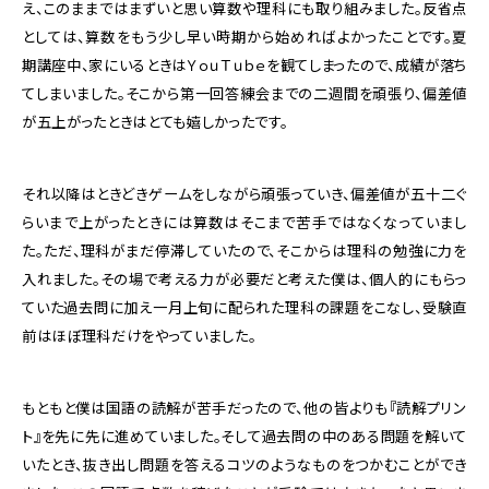
え、このままではまずいと思い算数や理科にも取り組みました。反省点
としては、算数をもう少し早い時期から始めればよかったことです。夏
期講座中、家にいるときはＹｏｕＴｕｂｅを観てしまったので、成績が落ち
てしまいました。そこから第一回答練会までの二週間を頑張り、偏差値
が五上がったときはとても嬉しかったです。
それ以降はときどきゲームをしながら頑張っていき、偏差値が五十二ぐ
らいまで上がったときには算数はそこまで苦手ではなくなっていまし
た。ただ、理科がまだ停滞していたので、そこからは理科の勉強に力を
入れました。その場で考える力が必要だと考えた僕は、個人的にもらっ
ていた過去問に加え一月上旬に配られた理科の課題をこなし、受験直
前はほぼ理科だけをやっていました。
もともと僕は国語の読解が苦手だったので、他の皆よりも『読解プリン
ト』を先に先に進めていました。そして過去問の中のある問題を解いて
いたとき、抜き出し問題を答えるコツのようなものをつかむことができ