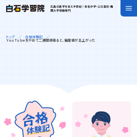
広島の進学を支え半世紀｜有名中学・公立高校・難
関大学受験専門
トップ
合格体験記
ＹｏｕＴｕｂｅをやめて二週間頑張ると、偏差値が五上がった