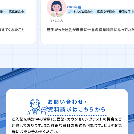
2025年度
中
ノートルダム清心中
広島女学院中
安田女子中
Ｔ・Ｉ
さん
と
苦手だった社会が最後に一番の得意科目になっていた
お問い合わせ・
資料請求はこちらから
ご入塾を検討中の皆様に、面談・カウンセリングテストの機会をご
用意しております。また詳細な資料の郵送も可能です。どうぞお気
軽にお問い合わせください。