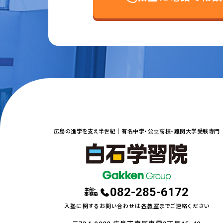
広島の進学を支え半世紀｜
有名中学・公立高校・難関大学受験専門
082-285-6172
本部・
事務局
入塾に関するお問い合わせは
各教室
までご連絡ください