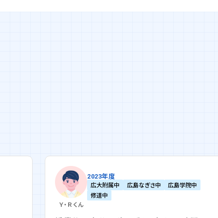
2023年度
広大附属中
広島なぎさ中
広島学院中
修道中
Ｙ・Ｒ
くん