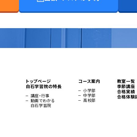
トップページ
コース案内
教室一覧
白石学習院の特長
季節講座
小学部
合格実績
中学部
講座・行事
合格体験
高校部
動画でわかる
白石学習院