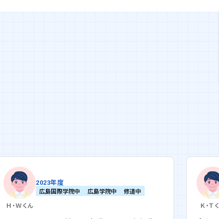
2023年度
広島国際学院中
広島学院中
修道中
Ｈ・Ｗ
くん
Ｋ・Ｔ