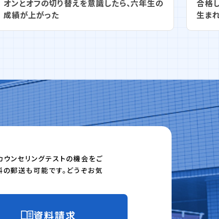
オンとオフの切り替えを意識したら、六年生の
合格
成績が上がった
生ま
カウンセリングテストの機会をご
料の郵送も可能です。どうぞお気
資料請求