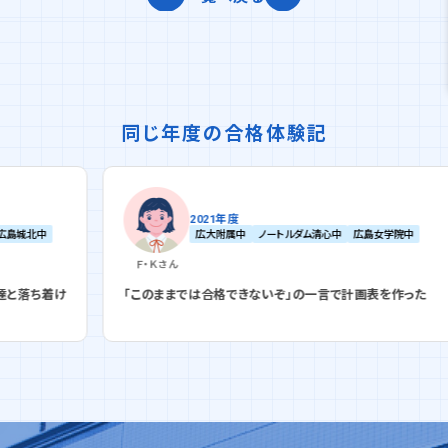
同じ年度の合格体験記
2021年度
広大附属中
ノートルダム清心中
広島女学院中
Ｆ・Ｋ
さん
着け
「このままでは合格できないぞ」の一言で計画表を作った