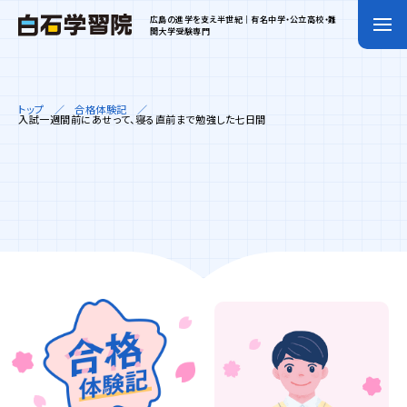
広島の進学を支え半世紀｜有名中学・公立高校・難
関大学受験専門
トップ
合格体験記
入試一週間前にあせって、寝る直前まで勉強した七日間