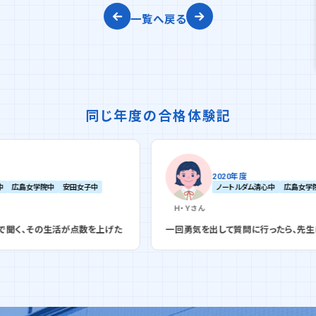
一覧へ戻る
同じ年度の合格体験記
2020年度
女子中
ノートルダム清心中
広島女学院中
Ｈ・Ｙ
さん
数を上げた
一回勇気を出して質問に行ったら、先生は優しかった