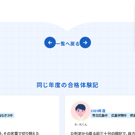
一覧へ戻る
同じ年度の合格体験記
2020年度
市立広島中
広島学院中
修道中
Ｋ・Ｒ
くん
た
Ｄ判定から寝る前三十分の暗記で、自力で合格をつかんだ