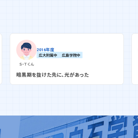
2016年度
広大附属中
近大附属東広島中
ノートルダム清心中
広島女学院中
安田女子中
Ｍ・Ｉ
さん
当たり前じゃないと気づいた、あの日から