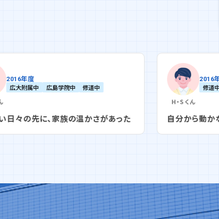
2016年度
修道中
広島城北中
H・S
くん
Ｒ・Ｋ
自分から動かなければ、何も始まらない
逃げ