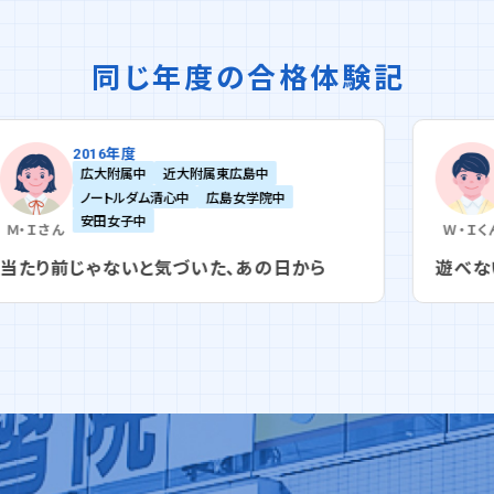
同じ年度の合格体験記
2016年度
広大附属中
広島学院中
修道中
Ｗ・Ｉ
くん
遊べない日々の先に、家族の温かさがあった