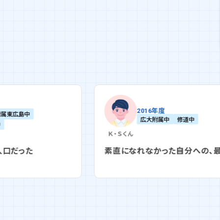
2016年度
広大附属中
修道中
Ｋ・Ｓ
くん
Ａ・Ｕ
素直になれなかった自分への、最後の反省
家族