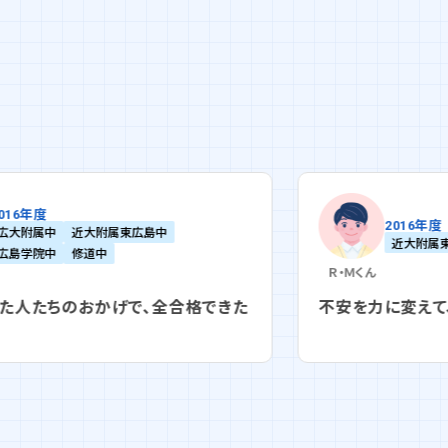
2016年度
近大附属東広島中
広島学院中
修道中
Ｒ・Ｍ
くん
できた
不安を力に変えて、扉を開けた