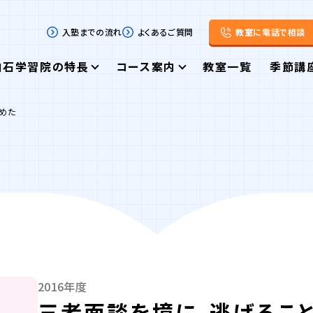
入塾までの流れ
よくあるご質問
教室に電話で相談
白石学習院の特長
コース案内
教室一覧
季節講
めた
2016年度
三者面談を境に、逃げるこ