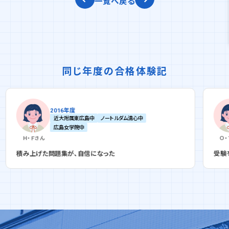
一覧へ戻る
同じ年度の合格体験記
2016年度
中
ノートルダム清心中
広大附属中
近大附属東広島
広島女学院中
Ｏ・Ｔ
さん
になった
受験を意識したのは、夏になってからだ