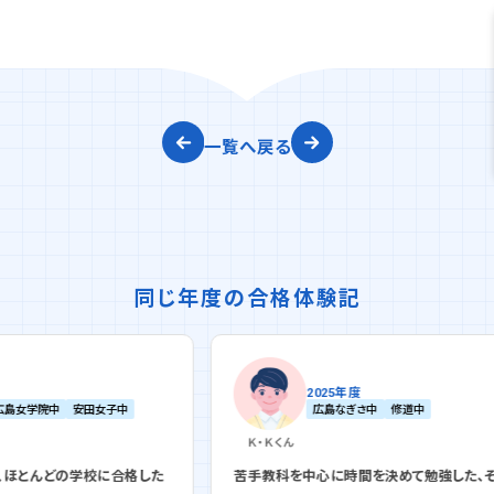
一覧へ戻る
同じ年度の合格体験記
2025年度
女子中
広島なぎさ中
修道中
Ｋ・Ｋ
くん
校に合格した
苦手教科を中心に時間を決めて勉強した、それが合格への