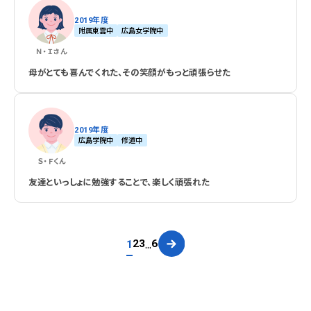
2019年度
附属東雲中
広島女学院中
Ｎ・Ｉ
さん
母がとても喜んでくれた、その笑顔がもっと頑張らせた
2019年度
広島学院中
修道中
Ｓ・Ｆ
くん
友達といっしょに勉強することで、楽しく頑張れた
...
2
3
6
1