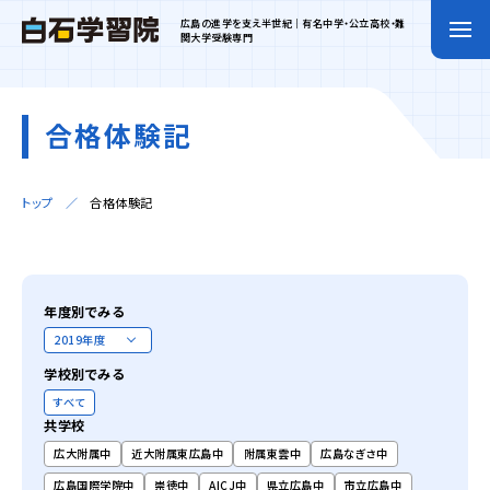
広島の進学を支え半世紀｜有名中学・公立高校・難
関大学受験専門
合格体験記
トップ
合格体験記
年度別でみる
学校別でみる
すべて
共学校
広大附属中
近大附属東広島中
附属東雲中
広島なぎさ中
広島国際学院中
崇徳中
AICJ中
県立広島中
市立広島中