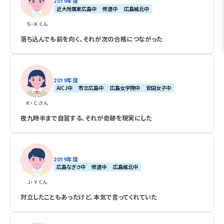
2019年度
近大附属東広島中
修道中
広島城北中
Ｓ・Ｋ
くん
落ち込んでも前を向く、それが次の合格につながった
2019年度
AICJ中
市立広島中
広島女学院中
安田女子中
Ｋ・Ｃ
さん
夜九時半まで自習する、それが奇跡を現実にした
2019年度
広島なぎさ中
修道中
広島城北中
Ｊ・Ｙ
くん
対立したこともあったけど、本気で言ってくれていた