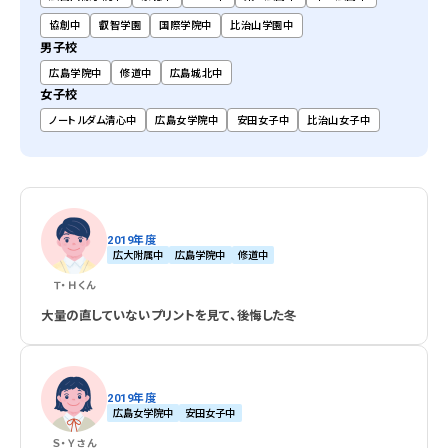
協創中
叡智学園
国際学院中
比治山学園中
男子校
広島学院中
修道中
広島城北中
女子校
ノートルダム清心中
広島女学院中
安田女子中
比治山女子中
2019年度
広大附属中
広島学院中
修道中
Ｔ・Ｈ
くん
大量の直していないプリントを見て、後悔した冬
2019年度
広島女学院中
安田女子中
Ｓ・Ｙ
さん