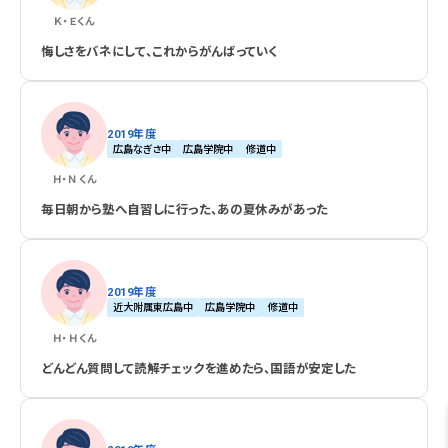
Ｋ・Ｅ
くん
悔しさをバネにして、これからがんばっていく
2019年度
広島なぎさ中
広島学院中
修道中
Ｈ・Ｎ
くん
毎日朝から塾へ自習しに行った、あの夏休みがあった
2019年度
近大附属東広島中
広島学院中
修道中
Ｈ・Ｈ
くん
どんどん質問して読解チェックを進めたら、国語が安定した