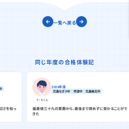
一覧へ戻る
同じ年度の合格体験記
2024年度
広島なぎさ中
修道中
広島城北中
Ｙ・Ｓ
くん
っ
偏差値三十九の算数から、最後まで諦めずに受かることがで
きた