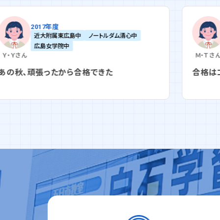
2017年度
中
広島なぎさ中
広島女学院中
Ｍ・Ｔ
さん
合格はゴールではなく、そこからがスタート