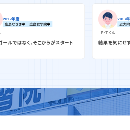
2017年度
近大附属東広島中
広島学院中
修道中
Ｆ・Ｔ
くん
結果を気にせず復習を続ければ、努力は実る