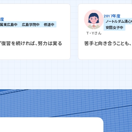
2017年度
ノートルダム清心中
広島女学院中
安田女子中
Ｔ・Ｙ
さん
Ｔ・Ｎ
苦手と向き合うことも、ずっと嫌だった
朝六