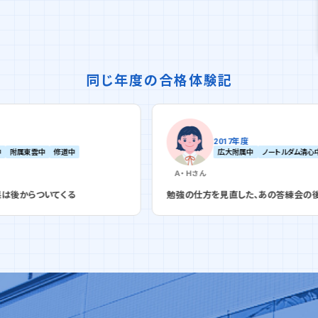
同じ年度の合格体験記
2017年度
広大附属中
ノートルダム清心中
広島女学院中
Ａ・Ｈ
さん
勉強の仕方を見直した、あの答練会の後から