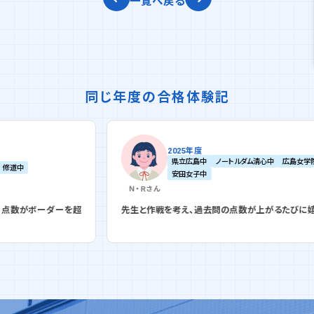
一覧へ戻る
同じ年度の合格体験記
2025年度
県立広島中
ノートルダム清心中
広島女学院中
安田女子中
Ｎ・Ｒ
さん
ダーを超
先生と作戦を考え、過去問の点数が上がるたびに嬉しかった