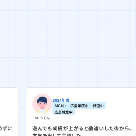
2024年度
AICJ中
広島学院中
修道中
広島城北中
Ｍ・Ｓ
くん
Ｍ・Ｍ
遊んでも成績が上がると勘違いした後から、
友達
本気を出して合格した
て、夢