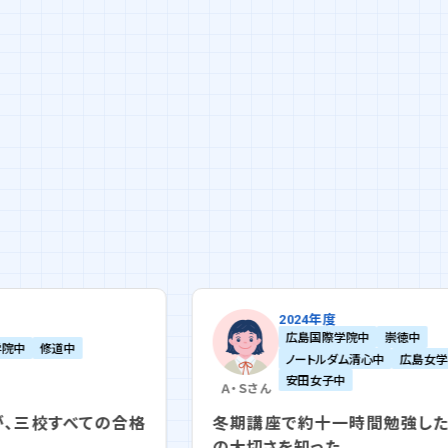
2024年度
広島国際学院中
崇徳中
ノートルダム清心中
広島女学院中
安田女子中
Ａ・Ｓ
さん
の合格
冬期講座で約十一時間勉強した、感謝と時間
の大切さを知った