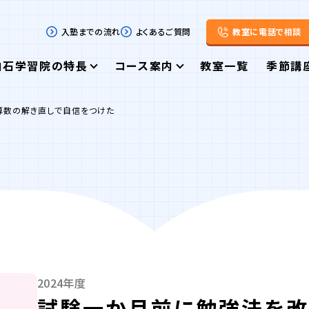
入塾までの流れ
よくあるご質問
教室に電話で相談
白石学習院の特長
コース案内
教室一覧
季節講
算数の解き直しで自信をつけた
2024年度
試験一か月前に勉強法を改