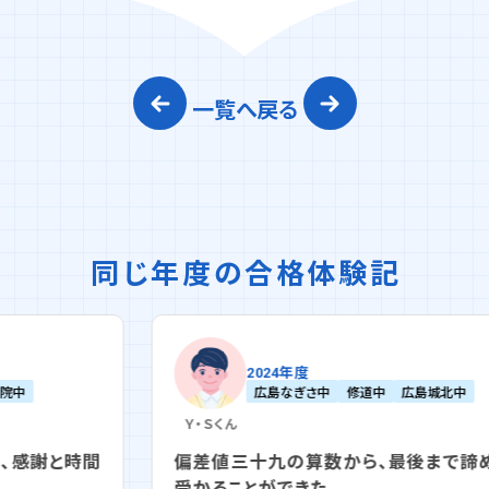
一覧へ戻る
同じ年度の合格体験記
2024年度
広島なぎさ中
修道中
広島城北中
Ｙ・Ｓ
くん
偏差値三十九の算数から、最後まで諦めずに
受かることができた