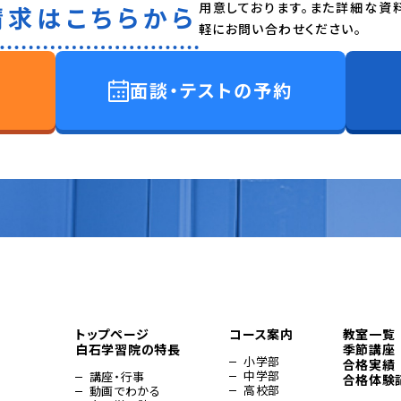
用意しております。また詳細な資
請求はこちらから
軽にお問い合わせください。
面談・テストの予約
トップページ
コース案内
教室一覧
白石学習院の特長
季節講座
小学部
合格実績
中学部
講座・行事
合格体験
高校部
動画でわかる