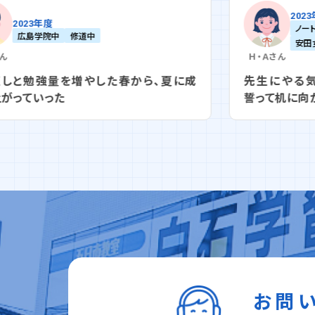
2023年度
ノートルダム清心中
広島女学院中
安田女子中
Ｈ・Ａ
さん
夏に成
先生にやる気の出る言葉をかけられ、心に
誓って机に向かった
お問