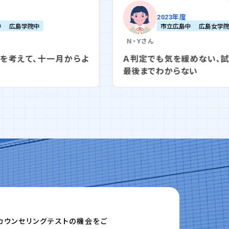
2023年度
市立広島中
広島女学院中
安田女子中
Ｎ・Ｙ
さん
Ｎ・Ｔ
Ａ判定でも気を緩めない、試験結果は最後の
Ｖク
最後までわからない
しま
カウンセリングテストの機会をご