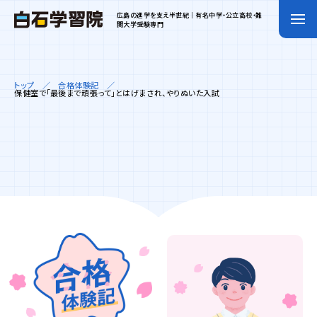
広島の進学を支え半世紀｜有名中学・公立高校・難
関大学受験専門
トップ
合格体験記
保健室で「最後まで頑張って」とはげまされ、やりぬいた入試