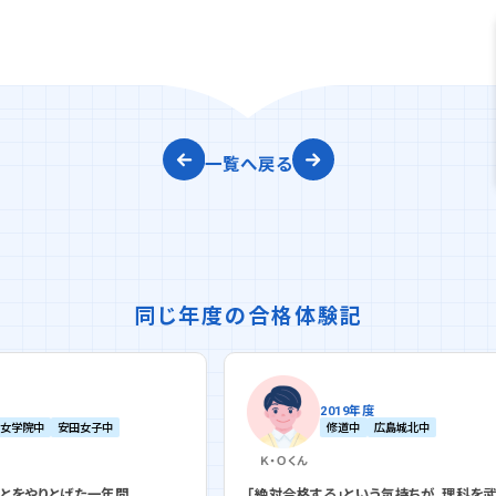
一覧へ戻る
同じ年度の合格体験記
2019年度
修道中
広島城北中
Ｋ・Ｏ
くん
間
「絶対合格する」という気持ちが、理科を武器にした