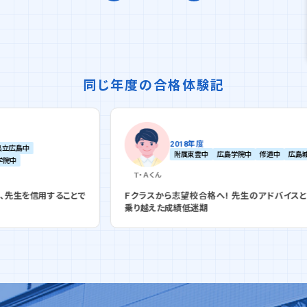
同じ年度の合格体験記
2018年度
附属東雲中
広島学院中
修道中
広島城北中
Ｔ・Ａ
くん
ることで
Ｆクラスから志望校合格へ! 先生のアドバイスと課題管理で
乗り越えた成績低迷期