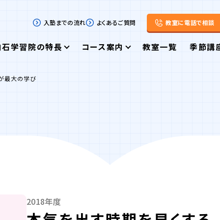
入塾までの流れ
よくあるご質問
教室に電話で相談
白石学習院の特長
コース案内
教室一覧
季節講
れが最大の学び
2018年度
本気を出す時期を早くする