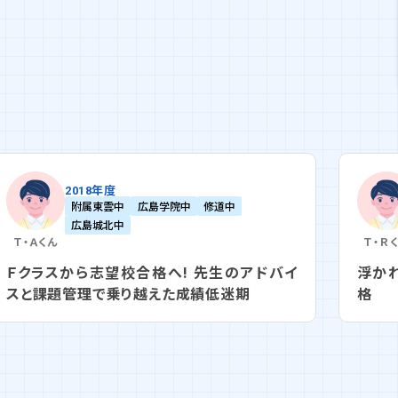
2018年度
附属東雲中
広島学院中
修道中
広島城北中
Ｔ・Ａ
くん
Ｔ・Ｒ
Ｆクラスから志望校合格へ! 先生のアドバイ
浮か
スと課題管理で乗り越えた成績低迷期
格