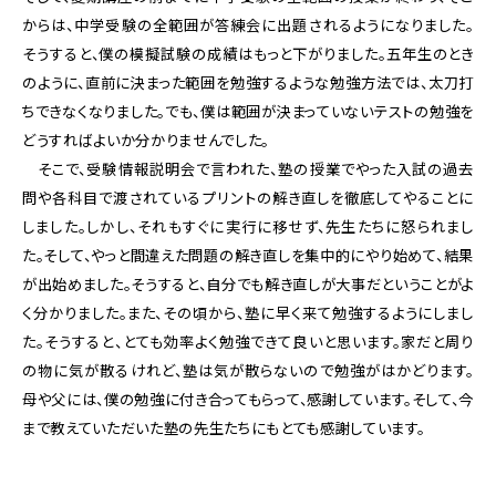
からは、中学受験の全範囲が答練会に出題されるようになりました。
そうすると、僕の模擬試験の成績はもっと下がりました。五年生のとき
のように、直前に決まった範囲を勉強するような勉強方法では、太刀打
ちできなくなりました。でも、僕は範囲が決まっていないテストの勉強を
どうすればよいか分かりませんでした。
そこで、受験情報説明会で言われた、塾の授業でやった入試の過去
問や各科目で渡されているプリントの解き直しを徹底してやることに
しました。しかし、それもすぐに実行に移せず、先生たちに怒られまし
た。そして、やっと間違えた問題の解き直しを集中的にやり始めて、結果
が出始めました。そうすると、自分でも解き直しが大事だということがよ
く分かりました。また、その頃から、塾に早く来て勉強するようにしまし
た。そうすると、とても効率よく勉強できて良いと思います。家だと周り
の物に気が散るけれど、塾は気が散らないので勉強がはかどります。
母や父には、僕の勉強に付き合ってもらって、感謝しています。そして、今
まで教えていただいた塾の先生たちにもとても感謝しています。