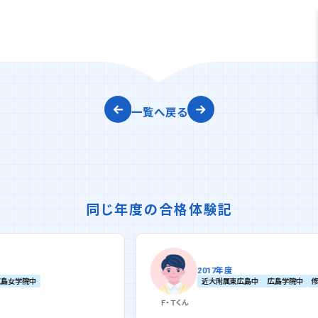
一覧へ戻る
同じ年度の合格体験記
2017年度
近大附属東広島中
広島学院中
修道中
Ｆ・Ｔ
くん