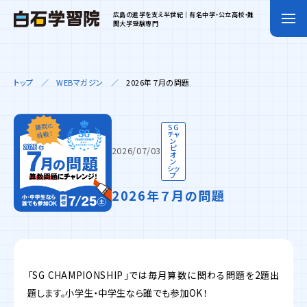
広島の進学を支え半世紀｜有名中学・公立高校・難
関大学受験専門
トップ
WEBマガジン
2026年７月の問題
SG
チャ
ン
ピ
2026/07/03
オ
ン
シッ
プ
2026年７月の問題
「SG CHAMPIONSHIP」では毎月算数に関わる問題を2題出
題します。小学生・中学生なら誰でも参加OK！