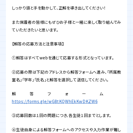
しっかり頭と手を動かして、正解を導き出してください！
また保護者の皆様にもぜひお子様と一緒に楽しく取り組んでみ
ていただきたいと思います。
【解答の応募方法と注意事項】
①解答はすべてwebを通じて応募する形式となっています。
②応募の際は下記のアドレスから解答フォームへ進み、「所属教
室名」「学年」「氏名」と解答を選択して送信してください。
解答フォーム
https://forms.gle/wG8tKQWhEkKwDKZW6
③応募回数は１回の問題につき、各生徒１回までとします。
④生徒自身による解答フォームへのアクセスや入力作業が難し