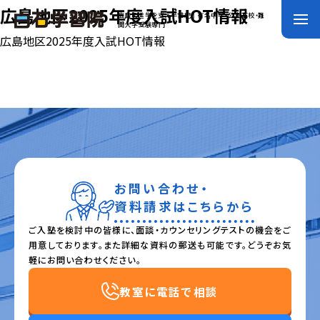
広島地区2025年度入試HOT情報
広島の進学を支え半世紀｜有名中学・公立高校・難
関大学受験専門
広島地区2025年度入試HOT情報
お問い合わせ・
資料請求はこちらから
ご入塾を検討中の皆様に、面談・カウンセリングテストの機会をご
用意しております。また詳細な資料の郵送も可能です。どうぞお気
軽にお問い合わせください。
教室に電話で相談